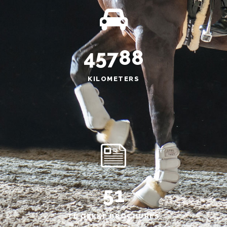
45788
KILOMETERS
51
TE GEKKE BROCHURES