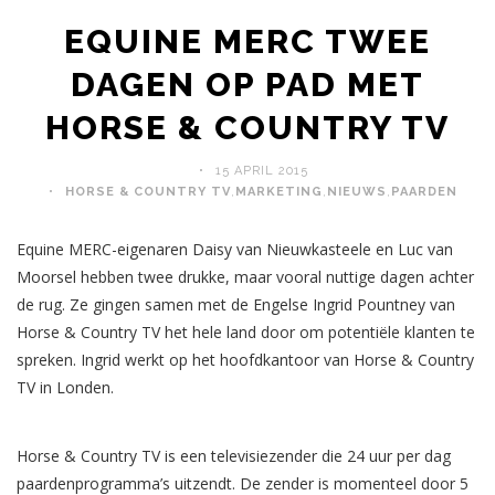
EQUINE MERC TWEE
DAGEN OP PAD MET
HORSE & COUNTRY TV
15 APRIL 2015
HORSE & COUNTRY TV
,
MARKETING
,
NIEUWS
,
PAARDEN
Equine MERC-eigenaren Daisy van Nieuwkasteele en Luc van
Moorsel hebben twee drukke, maar vooral nuttige dagen achter
de rug. Ze gingen samen met de Engelse Ingrid Pountney van
Horse & Country TV het hele land door om potentiële klanten te
spreken. Ingrid werkt op het hoofdkantoor van Horse & Country
TV in Londen.
.
Horse & Country TV is een televisiezender die 24 uur per dag
paardenprogramma’s uitzendt. De zender is momenteel door 5