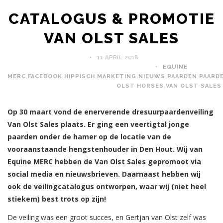
CATALOGUS & PROMOTIE
VAN OLST SALES
11 APRIL 2018
EQUINE
MERC
,
FACEBOOK
,
HIPPISCH
,
MARKETING
,
NIEUWS
,
PAARDEN
,
PAARDE
OLST HORSES
,
VAN OLST SALES
Op 30 maart vond de enerverende dresuurpaardenveiling
Van Olst Sales plaats. Er ging een veertigtal jonge
paarden onder de hamer op de locatie van de
vooraanstaande hengstenhouder in Den Hout. Wij van
Equine MERC hebben de Van Olst Sales gepromoot via
social media en nieuwsbrieven. Daarnaast hebben wij
ook de veilingcatalogus ontworpen, waar wij (niet heel
stiekem) best trots op zijn!
De veiling was een groot succes, en Gertjan van Olst zelf was