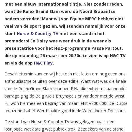
met een nieuw internationaal tintje. Niet zonder reden,
want de Rolex Grand Slam werd op Noord Brabantse
bodem verreden! Maar wij van Equine MERC hebben niet
veel van de sport gezien, wij stonden namelijk voor onze
klant
Horse & Country TV
met een stand in het
promodorp! En Daisy was weer druk in de weer als
presentatrice voor het H&C-programma Passe Partout,
die op maandag 26 maart om 20.30u te zien is op H&C TV
en via de app
H&C Play
.
Desalniettemin kunnen wij het toch niet laten om nog even ons
enthousiasme te uiten over deze editie. Want wat was die finale
van de Rolex Grand Slam spannend! Na die extreem spannende
barrage ging de Belg Niels Bruynseels er vandoor met de winst.
Hij won hiermee een bedrag van maar liefst €800.000! De Duitse
amazone Isabell Werth pakte goud in de Wereldbeker Dressuur.
De stand van Horse & Country TV was gelegen naast een
losrijpiste wat aardig wat publiek trok. Bezoekers van de stand