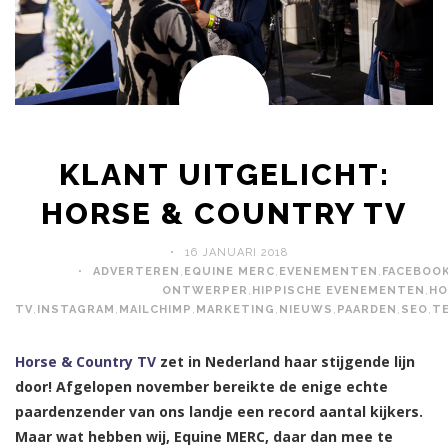
KLANT UITGELICHT:
HORSE & COUNTRY TV
16 JANUARI 2018
ADVERTEREN
,
EQUINE MERC
,
EVENEMENTEN
,
FACEBOO
ONTWERPER
,
HIPPISCHE EVENEMENTEN
,
HO
TV
,
INSTAGRAM
,
MAILCHIMP
,
MARKETING
,
NIEUWS
,
PAARDEN
,
SEO
,
T
Horse & Country TV
zet in Nederland haar stijgende lijn
door! Afgelopen november bereikte de enige echte
paardenzender van ons landje een record aantal kijkers.
Maar wat hebben wij, Equine MERC, daar dan mee te