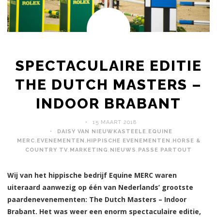
SPECTACULAIRE EDITIE
THE DUTCH MASTERS –
INDOOR BRABANT
15 MAART 2018
DAISY VAN NIEUWKASTEELE
,
EQUINE
MERC
,
EVENEMENTEN
,
HIPPISCHE EVENEMENTEN
,
HORSE &
COUNTRY TV
,
MARKETING
,
NIEUWS
,
PASSE PARTOUT
Wij van het hippische bedrijf Equine MERC waren
uiteraard aanwezig op één van Nederlands’ grootste
paardenevenementen: The Dutch Masters – Indoor
Brabant. Het was weer een enorm spectaculaire editie,