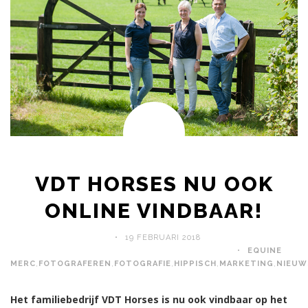
VDT HORSES NU OOK
ONLINE VINDBAAR!
19 FEBRUARI 2018
EQUINE
MERC
,
FOTOGRAFEREN
,
FOTOGRAFIE
,
HIPPISCH
,
MARKETING
,
NIEUW
Het familiebedrijf VDT Horses is nu ook vindbaar op het