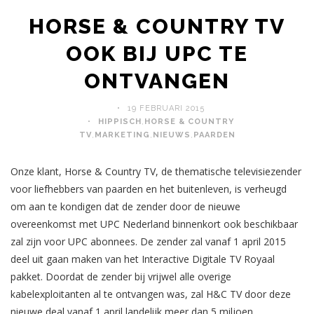
HORSE & COUNTRY TV
OOK BIJ UPC TE
ONTVANGEN
19 FEBRUARI 2015
HIPPISCH
,
HORSE & COUNTRY
TV
,
MARKETING
,
NIEUWS
,
PAARDEN
Onze klant, Horse & Country TV, de thematische televisiezender
voor liefhebbers van paarden en het buitenleven, is verheugd
om aan te kondigen dat de zender door de nieuwe
overeenkomst met UPC Nederland binnenkort ook beschikbaar
zal zijn voor UPC abonnees. De zender zal vanaf 1 april 2015
deel uit gaan maken van het Interactive Digitale TV Royaal
pakket. Doordat de zender bij vrijwel alle overige
kabelexploitanten al te ontvangen was, zal H&C TV door deze
nieuwe deal vanaf 1 april landelijk meer dan 5 miljoen