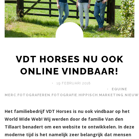
VDT HORSES NU OOK
ONLINE VINDBAAR!
19 FEBRUARI 2018
EQUINE
MERC
,
FOTOGRAFEREN
,
FOTOGRAFIE
,
HIPPISCH
,
MARKETING
,
NIEUW
Het familiebedrijf VDT Horses is nu ook vindbaar op het
World Wide Web! Wij werden door de familie Van den
Tillaart benadert om een website te ontwikkelen. In deze
moderne tijd is het namelijk zeer belangrijk dat mensen