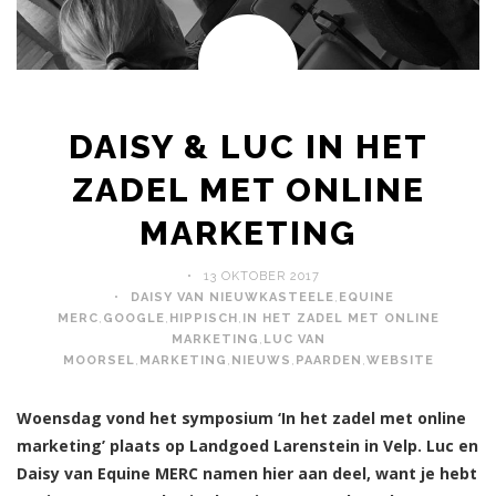
DAISY & LUC IN HET
ZADEL MET ONLINE
MARKETING
13 OKTOBER 2017
DAISY VAN NIEUWKASTEELE
,
EQUINE
MERC
,
GOOGLE
,
HIPPISCH
,
IN HET ZADEL MET ONLINE
MARKETING
,
LUC VAN
MOORSEL
,
MARKETING
,
NIEUWS
,
PAARDEN
,
WEBSITE
Woensdag vond het symposium ‘In het zadel met online
marketing’ plaats op Landgoed Larenstein in Velp. Luc en
Daisy van Equine MERC namen hier aan deel, want je hebt