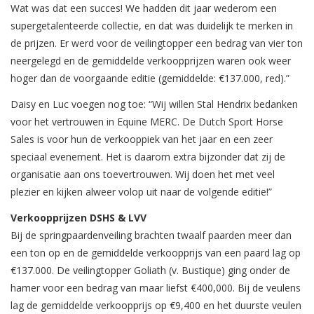
Wat was dat een succes! We hadden dit jaar wederom een
supergetalenteerde collectie, en dat was duidelijk te merken in
de prijzen. Er werd voor de veilingtopper een bedrag van vier ton
neergelegd en de gemiddelde verkoopprijzen waren ook weer
hoger dan de voorgaande editie (gemiddelde: €137.000, red).”
Daisy en Luc voegen nog toe: “Wij willen Stal Hendrix bedanken
voor het vertrouwen in Equine MERC. De Dutch Sport Horse
Sales is voor hun de verkooppiek van het jaar en een zeer
speciaal evenement. Het is daarom extra bijzonder dat zij de
organisatie aan ons toevertrouwen. Wij doen het met veel
plezier en kijken alweer volop uit naar de volgende editie!”
Verkoopprijzen DSHS & LVV
Bij de springpaardenveiling brachten twaalf paarden meer dan
een ton op en de gemiddelde verkoopprijs van een paard lag op
€137.000. De veilingtopper Goliath (v. Bustique) ging onder de
hamer voor een bedrag van maar liefst €400,000. Bij de veulens
lag de gemiddelde verkoopprijs op €9,400 en het duurste veulen