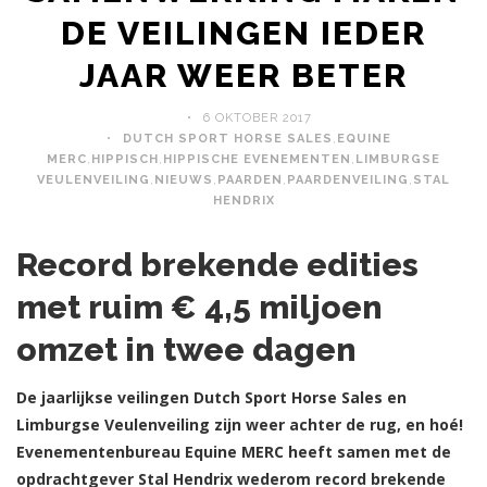
DE VEILINGEN IEDER
JAAR WEER BETER
6 OKTOBER 2017
DUTCH SPORT HORSE SALES
,
EQUINE
MERC
,
HIPPISCH
,
HIPPISCHE EVENEMENTEN
,
LIMBURGSE
VEULENVEILING
,
NIEUWS
,
PAARDEN
,
PAARDENVEILING
,
STAL
HENDRIX
Record brekende edities
met ruim € 4,5 miljoen
omzet in twee dagen
De jaarlijkse veilingen Dutch Sport Horse Sales en
Limburgse Veulenveiling zijn weer achter de rug, en hoé!
Evenementenbureau Equine MERC heeft samen met de
opdrachtgever Stal Hendrix wederom record brekende