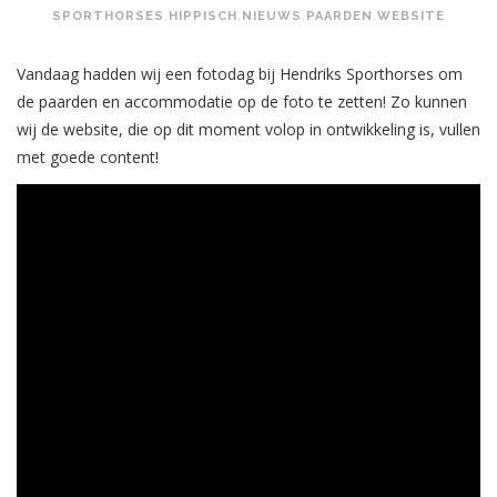
SPORTHORSES
,
HIPPISCH
,
NIEUWS
,
PAARDEN
,
WEBSITE
Vandaag hadden wij een fotodag bij Hendriks Sporthorses om
de paarden en accommodatie op de foto te zetten! Zo kunnen
wij de website, die op dit moment volop in ontwikkeling is, vullen
met goede content!