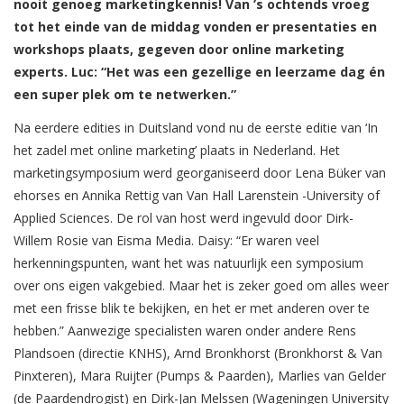
nooit genoeg marketingkennis! Van ’s ochtends vroeg
tot het einde van de middag vonden er presentaties en
workshops plaats, gegeven door online marketing
experts. Luc: “Het was een gezellige en leerzame dag én
een super plek om te netwerken.”
Na eerdere edities in Duitsland vond nu de eerste editie van ‘In
het zadel met online marketing’ plaats in Nederland. Het
marketingsymposium werd georganiseerd door Lena Büker van
ehorses en Annika Rettig van Van Hall Larenstein -University of
Applied Sciences. De rol van host werd ingevuld door Dirk-
Willem Rosie van Eisma Media. Daisy: “Er waren veel
herkenningspunten, want het was natuurlijk een symposium
over ons eigen vakgebied. Maar het is zeker goed om alles weer
met een frisse blik te bekijken, en het er met anderen over te
hebben.” Aanwezige specialisten waren onder andere Rens
Plandsoen (directie KNHS), Arnd Bronkhorst (Bronkhorst & Van
Pinxteren), Mara Ruijter (Pumps & Paarden), Marlies van Gelder
(de Paardendrogist) en Dirk-Jan Melssen (Wageningen University