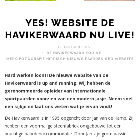
YES! WEBSITE DE
HAVIKERWAARD NU LIVE!
12 JANUARI 2018
DE HAVIKERWAARD
,
EQUINE
MERC
,
FOTOGRAFIE
,
HIPPISCH
,
NIEUWS
,
PAARDEN
,
SEO
,
WEBSITE
Hard werken loont! De nieuwe website van De
Havikerwaard is up and running. Wij hebben de
gerenommeerde opleider van internationale
sportpaarden voorzien van een modern jasje. Neem snel
een kijkje en laat ons weten wat je ervan vindt!
De Havikerwaard is in 1995 opgericht door Jan van de Kamp. Zij
hebben een voormalige steenfabriek omgebouwd tot een
prachtige paardenaccommodatie. Door Jan zijn grote passie