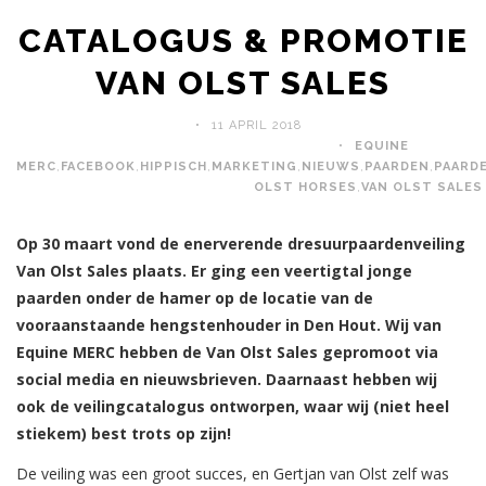
CATALOGUS & PROMOTIE
VAN OLST SALES
11 APRIL 2018
EQUINE
MERC
,
FACEBOOK
,
HIPPISCH
,
MARKETING
,
NIEUWS
,
PAARDEN
,
PAARDE
OLST HORSES
,
VAN OLST SALES
Op 30 maart vond de enerverende dresuurpaardenveiling
Van Olst Sales plaats. Er ging een veertigtal jonge
paarden onder de hamer op de locatie van de
vooraanstaande hengstenhouder in Den Hout. Wij van
Equine MERC hebben de Van Olst Sales gepromoot via
social media en nieuwsbrieven. Daarnaast hebben wij
ook de veilingcatalogus ontworpen, waar wij (niet heel
stiekem) best trots op zijn!
De veiling was een groot succes, en Gertjan van Olst zelf was