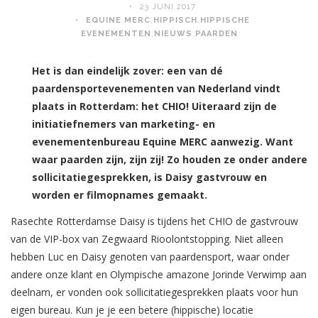
23 JUNI 2017
EQUINE MERC
,
HIPPISCH
,
HIPPISCHE
EVENEMENTEN
,
NIEUWS
,
PAARDEN
Het is dan eindelijk zover: een van dé
paardensportevenementen van Nederland vindt
plaats in Rotterdam:
het CHIO! Uiteraard zijn de
initiatiefnemers van marketing- en
evenementenbureau Equine MERC aanwezig. Want
waar paarden zijn, zijn zij! Zo houden ze onder andere
sollicitatiegesprekken, is Daisy gastvrouw en
worden er filmopnames gemaakt.
Rasechte Rotterdamse Daisy is tijdens het CHIO de gastvrouw
van de VIP-box van Zegwaard Rioolontstopping. Niet alleen
hebben Luc en Daisy genoten van paardensport, waar onder
andere onze klant en Olympische amazone Jorinde Verwimp aan
deelnam, er vonden ook sollicitatiegesprekken plaats voor hun
eigen bureau. Kun je je een betere (hippische) locatie