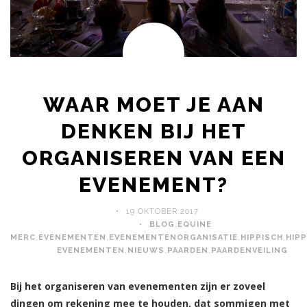
WAAR MOET JE AAN
DENKEN BIJ HET
ORGANISEREN VAN EEN
EVENEMENT?
19 OKTOBER 2017
BLOG
,
EQUINE
MERC
,
EVENEMENTEN
,
EVENEMENTENORGANISATIE
,
HIPPISCH
,
HIP
EVENEMENTEN
,
NIEUWS
,
PAARDEN
,
PAARDENVEILING
Bij het organiseren van evenementen zijn er zoveel
dingen om rekening mee te houden, dat sommigen met