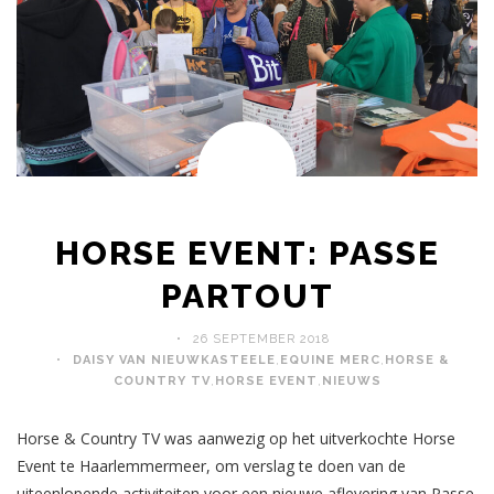
HORSE EVENT: PASSE
PARTOUT
26 SEPTEMBER 2018
DAISY VAN NIEUWKASTEELE
,
EQUINE MERC
,
HORSE &
COUNTRY TV
,
HORSE EVENT
,
NIEUWS
Horse & Country TV was aanwezig op het uitverkochte Horse
Event te Haarlemmermeer, om verslag te doen van de
uiteenlopende activiteiten voor een nieuwe aflevering van Passe