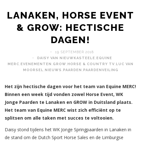
LANAKEN, HORSE EVENT
& GROW: HECTISCHE
DAGEN!
19 SEPTEMBER 2018
DAISY VAN NIEUWKASTEELE
,
EQUINE
MERC
,
EVENEMENTEN
,
GROW
,
HORSE & COUNTRY TV
,
LUC VAN
MOORSEL
,
NIEUWS
,
PAARDEN
,
PAARDENVEILING
Het zijn hectische dagen voor het team van Equine MERC!
Binnen een week tijd vonden zowel Horse Event, WK
Jonge Paarden te Lanaken en GROW in Duitsland plaats.
Het team van Equine MERC wist zich efficiënt op te
splitsen om alle taken met succes te voltooien.
Daisy stond tijdens het WK Jonge Springpaarden in Lanaken in
de stand om de Dutch Sport Horse Sales en de Limburgse