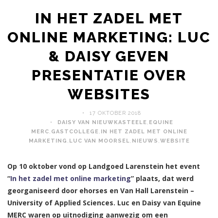
IN HET ZADEL MET
ONLINE MARKETING: LUC
& DAISY GEVEN
PRESENTATIE OVER
WEBSITES
17 OKTOBER 2018
DAISY VAN NIEUWKASTEELE
,
EQUINE
MERC
,
GASTCOLLEGE
,
IN HET ZADEL MET ONLINE
MARKETING
,
LUC VAN MOORSEL
,
NIEUWS
,
WEBSITE
Op 10 oktober vond op Landgoed Larenstein het event
“
In het zadel met online marketing
” plaats, dat werd
georganiseerd door ehorses en Van Hall Larenstein –
University of Applied Sciences. Luc en Daisy van Equine
MERC waren op uitnodiging aanwezig om een