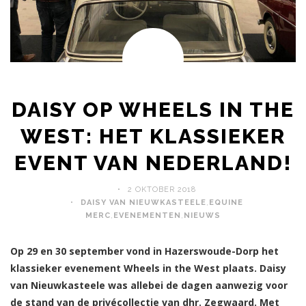
DAISY OP WHEELS IN THE
WEST: HET KLASSIEKER
EVENT VAN NEDERLAND!
2 OKTOBER 2018
DAISY VAN NIEUWKASTEELE
,
EQUINE
MERC
,
EVENEMENTEN
,
NIEUWS
Op 29 en 30 september vond in Hazerswoude-Dorp het
klassieker evenement Wheels in the West plaats. Daisy
van Nieuwkasteele was allebei de dagen aanwezig voor
de stand van de privécollectie van dhr. Zegwaard. Met