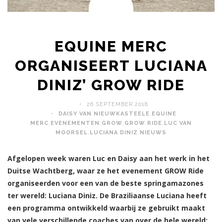
EQUINE MERC
ORGANISEERT LUCIANA
DINIZ’ GROW RIDE
26 SEPTEMBER 2018
DAISY VAN NIEUWKASTEELE
,
EQUINE
MERC
,
EVENEMENTEN
,
GROW
,
GROW RIDE
,
LUC VAN
MOORSEL
,
LUCIANA DINIZ
,
NIEUWS
Afgelopen week waren Luc en Daisy aan het werk in het
Duitse Wachtberg, waar ze het evenement GROW Ride
organiseerden voor een van de beste springamazones
ter wereld: Luciana Diniz. De Braziliaanse Luciana heeft
een programma ontwikkeld waarbij ze gebruikt maakt
van vele verschillende coaches van over de hele wereld;