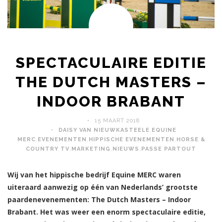
SPECTACULAIRE EDITIE
THE DUTCH MASTERS –
INDOOR BRABANT
15 MAART 2018
DAISY VAN NIEUWKASTEELE
,
EQUINE
MERC
,
EVENEMENTEN
,
HIPPISCHE EVENEMENTEN
,
HORSE &
COUNTRY TV
,
MARKETING
,
NIEUWS
,
PASSE PARTOUT
Wij van het hippische bedrijf Equine MERC waren
uiteraard aanwezig op één van Nederlands’ grootste
paardenevenementen: The Dutch Masters – Indoor
Brabant. Het was weer een enorm spectaculaire editie,