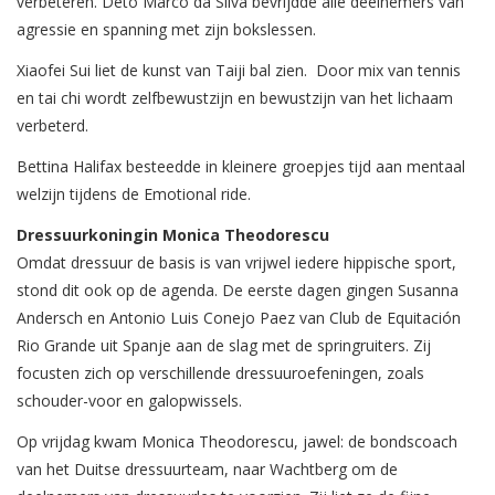
verbeteren. Deto Marco da Silva bevrijdde alle deelnemers van
agressie en spanning met zijn bokslessen.
Xiaofei Sui liet de kunst van Taiji bal zien. Door mix van tennis
en tai chi wordt zelfbewustzijn en bewustzijn van het lichaam
verbeterd.
Bettina Halifax besteedde in kleinere groepjes tijd aan mentaal
welzijn tijdens de Emotional ride.
Dressuurkoningin Monica Theodorescu
Omdat dressuur de basis is van vrijwel iedere hippische sport,
stond dit ook op de agenda. De eerste dagen gingen Susanna
Andersch en Antonio Luis Conejo Paez van Club de Equitación
Rio Grande uit Spanje aan de slag met de springruiters. Zij
focusten zich op verschillende dressuuroefeningen, zoals
schouder-voor en galopwissels.
Op vrijdag kwam Monica Theodorescu, jawel: de bondscoach
van het Duitse dressuurteam, naar Wachtberg om de